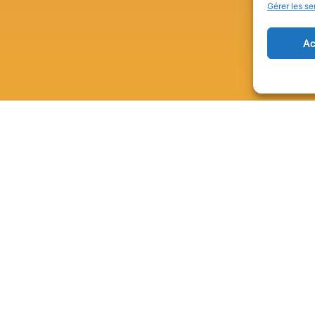
Gérer les se
Ac
 en vous inscrivant à
t à celles de nos