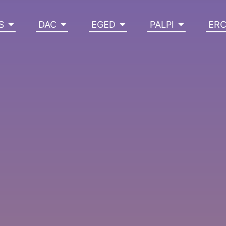
S
DAC
EGED
PALPI
ER