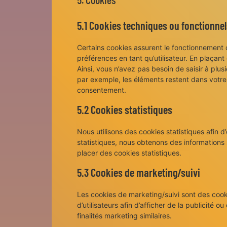
5.1 Cookies techniques ou fonctionnel
Certains cookies assurent le fonctionnement 
préférences en tant qu’utilisateur. En plaçant 
Ainsi, vous n’avez pas besoin de saisir à plus
par exemple, les éléments restent dans votre
consentement.
5.2 Cookies statistiques
Nous utilisons des cookies statistiques afin d
statistiques, nous obtenons des informations 
placer des cookies statistiques.
5.3 Cookies de marketing/suivi
Les cookies de marketing/suivi sont des cooki
d’utilisateurs afin d’afficher de la publicité o
finalités marketing similaires.