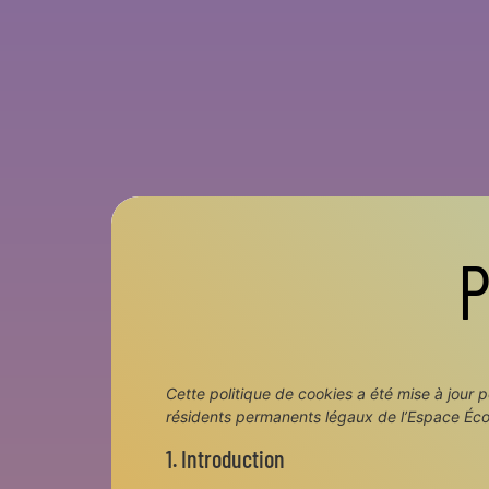
P
Cette politique de cookies a été mise à jour 
résidents permanents légaux de l’Espace Éco
1. Introduction