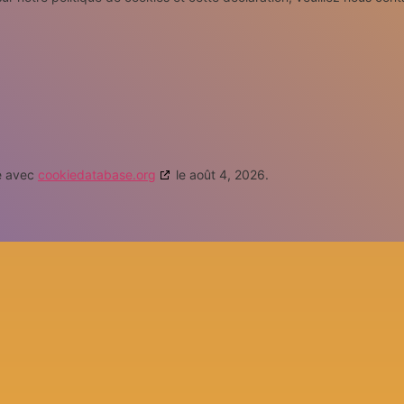
ée avec
cookiedatabase.org
le août 4, 2026.