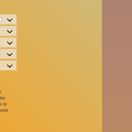
e
les
s la
noter