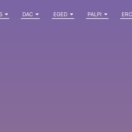
S
DAC
EGED
PALPI
ER