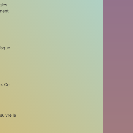
gies
ement
disque
e. Ce
suivre le
.