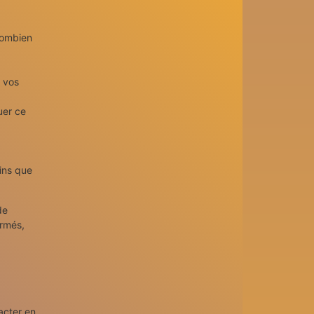
 combien
r vos
uer ce
ins que
de
ormés,
acter en