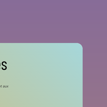
es
et aux