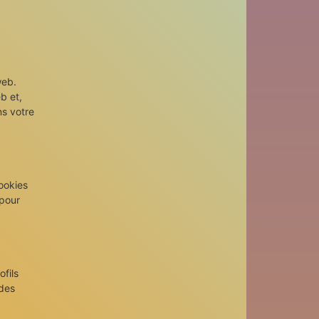
web.
b et,
ns votre
cookies
 pour
ofils
 des