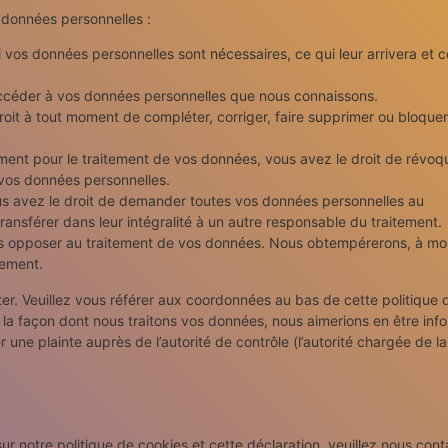
 données personnelles :
i vos données personnelles sont nécessaires, ce qui leur arrivera et
’accéder à vos données personnelles que nous connaissons.
 droit à tout moment de compléter, corriger, faire supprimer ou bloque
ent pour le traitement de vos données, vous avez le droit de révoq
vos données personnelles.
ous avez le droit de demander toutes vos données personnelles au
ransférer dans leur intégralité à un autre responsable du traitement.
us opposer au traitement de vos données. Nous obtempérerons, à mo
tement.
ter. Veuillez vous référer aux coordonnées au bas de cette politique 
 la façon dont nous traitons vos données, nous aimerions en être inf
une plainte auprès de l’autorité de contrôle (l’autorité chargée de la
 notre politique de cookies et cette déclaration, veuillez nous cont