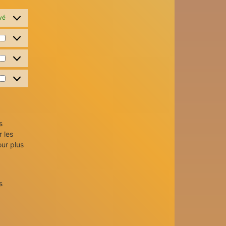
vé
s
 les
our plus
s