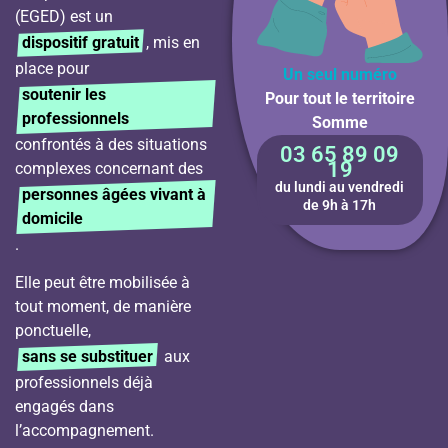
(EGED) est un
dispositif gratuit
, mis en
place pour
Un seul numéro
soutenir les
Pour tout le territoire
professionnels
Somme
confrontés à des situations
03 65 89 09
19
complexes concernant des
du lundi au vendredi
personnes âgées vivant à
de 9h à 17h
domicile
.
Elle peut être mobilisée à
tout moment, de manière
ponctuelle,
sans se substituer
aux
professionnels déjà
engagés dans
l’accompagnement.