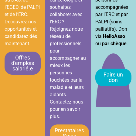
l’EGED, de PALPI
souhaitez
accompagnées
et de l’ERC.
collaborer avec
par l’ERC et par
Découvrez nos
l’ERC ?
PALPI (soins
opportunités et
Rejoignez notre
palliatifs). Don
candidatez dès
réseau de
via
HelloAsso
maintenant.
professionnels
ou
par chèque
.
pour
Offres
accompagner au
d'emplois
mieux les
salarié.e
personnes
Faire un
don
touchées par la
maladie et leurs
aidants.
Contactez-nous
pour en savoir
plus.
Prestataires
Soins