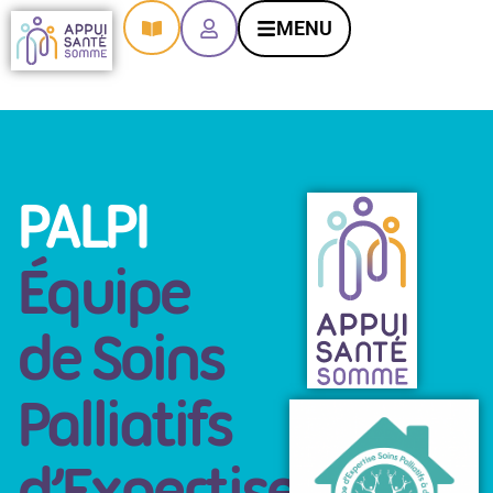
contenu
principal
MENU
PALPI
Équipe
de Soins
Palliatifs
d’Expertise