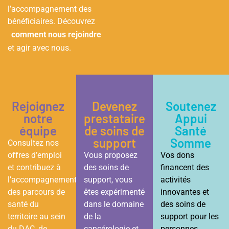
l’accompagnement des
bénéficiaires. Découvrez
comment nous rejoindre
et agir avec nous.
Rejoignez
Devenez
Soutenez
notre
prestataire
Appui
équipe
de soins de
Santé
support
Somme
Consultez nos
offres d’emploi
Vous proposez
Vos dons
et contribuez à
des soins de
financent des
l’accompagnement
support, vous
activités
des parcours de
êtes expérimenté
innovantes et
santé du
dans le domaine
des soins de
territoire au sein
de la
support pour les
du DAC, de
cancérologie et
personnes