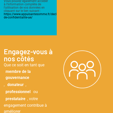
Vous pouvez également accéder
à l’information complète de
l’utilisation de vos données en
cliquant sur le lien suivant :
https://www.appuisantesomme.fr/declaration-
de-confidentialite-ue/
Engagez-vous à
nos côtés
Que ce soit en tant que
membre de la
gouvernance
,
donateur
,
professionnel
ou
prestataire
, votre
engagement contribue à
améliorer