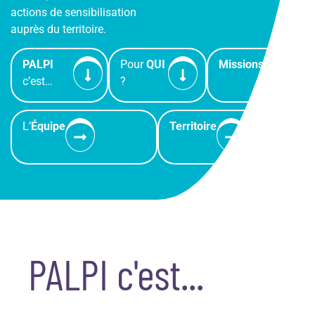
actions de sensibilisation
auprès du territoire.
PALPI
Pour
QUI
Missions
c’est…
?
L’
Équipe
Territoire
PALPI c'est...