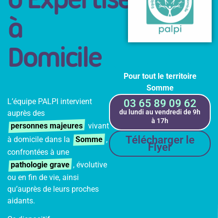
à
Domicile
Un accompagnement
gériatrique ciblé à domicile
Pour tout le territoire
Somme
L’équipe PALPI intervient
03 65 89 09 62
du lundi au vendredi de 9h
auprès des
à 17h
personnes majeures
vivant
Télécharger le
à domicile dans la
Somme
,
Flyer
confrontées à une
pathologie grave
, évolutive
ou en fin de vie, ainsi
qu’auprès de leurs proches
aidants.