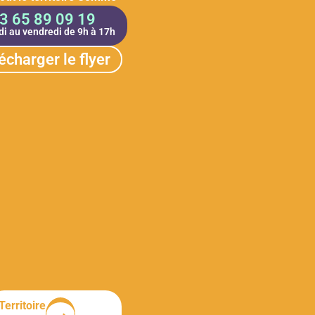
3 65 89 09 19
di au vendredi de 9h à 17h
écharger le flyer
Territoire