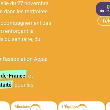
ielle du 27 novembre
0
ans les territoires.
du lun
Tél
r l’accompagnement des
 renforçant la
s du sanitaire, du
 l’association Appui
-de-France
et
tuité
pour les
Missions
L’
Équipe