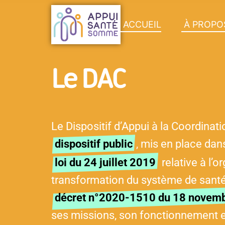
ACCUEIL
À PROPO
Le DAC
Le Dispositif d’Appui à la Coordinati
dispositif public
, mis en place dans
loi du 24 juillet 2019
relative à l’o
transformation du système de santé.
décret n°2020-1510 du 18 novem
ses missions, son fonctionnement et